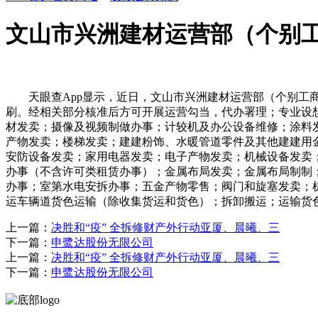
文山市兴洲建材运营部（个别工
天眼查App显示，近日，文山市兴洲建材运营部（个别工商
刷。经相关部分核准后方可开展运营勾当，代办署理；专业设
材发卖；摄像及视频制做办事；计较机及办公设备维修；涂料
产物发卖；楼梯发卖；建建粉饰、水暖管道零件及其他建建用
安防设备发卖；家用电器发卖；电子产物发卖；机械设备发卖
办事（不含许可类租赁办事）；金属布局发卖；金属布局制制
办事；室第水电安拆办事；五金产物零售；阀门和旋塞发卖；
运车辆道货色运输（除收集货运和货色）；拆卸搬运；运输货
上一篇：
决胜和“疫” 全拆修财产外行动亚厦、晨曦、三
下一篇：
申鹭达股份无限公司
上一篇：
决胜和“疫” 全拆修财产外行动亚厦、晨曦、三
下一篇：
申鹭达股份无限公司