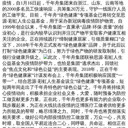
疫情，自1月16日起，千年舟集团来自浙江、山东、云南等地
的2000多名员工快速响应，共筹集20万元，守护一线医疗人员
的工做平安。目前，千年舟“绿色健康”专项基金已将转交至思
源·彩虹人生公益基金，用于采办新冠病毒疫情防护物资。自
1999年创企以来，千年舟集团一直秉承“品牌·环保·质量”的创
业初心，是行业内较早认识到并注沉产物平安取客户健康互相
关注的企业。正在持续践行“缔制健康居家，引领质量糊口”企
业下，2018年千年舟正式发布“绿色健康家”品牌，并于此后以
打制“绿色健康家”为己任，努力于绿色产物的研发取制制，引
领行业健康升级之。
此次，千年舟集团联袂思源·彩虹人生
公益基金为疫情防护帮力，也恰是集团“逃求杰出，回馈社
会”焦点文化和“绿色公益”的主要表现。2018年，正在千年
舟“绿色健康家”计谋发布会上，千年舟集团积极响应国度“一
带一”，结合思源·彩虹人生基金设立“绿色健康”专项基金，短
短两年间走出了千年舟特色的“绿色公益”之。千年舟将持续关
心疫情动向，积极承担企业社会义务，大爱，随时预备为防控
工做贡献更多力量。正在此，千年舟也更多有能力的企业取小
我步履起来，为正在火线抗击疫情的泛博医疗工做者供给更多
力所能及的帮帮，略尽绵薄之力。同时，千年舟也将贯彻落实
相关要求，做好公司内部疫情防控工做放置，万众一心，共克
时艰，取全国人平易近连合二心，同呼吸、共命运。相信正在