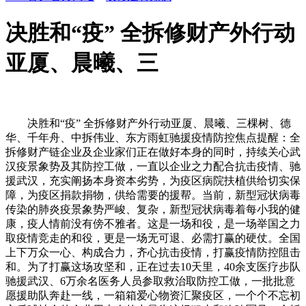
决胜和“疫” 全拆修财产外行动
亚厦、晨曦、三
决胜和“疫” 全拆修财产外行动亚厦、晨曦、三棵树、德
华、千年舟、中拆伟业、东方雨虹驰援疫情防控焦点提醒：全
拆修财产链企业及企业家们正在做好本身的同时，持续关心武
汉疫景象势及其防控工做，一直以企业之力配合抗击疫情、驰
援武汉，充实阐扬本身资本劣势，为疫区病院扶植供给切实保
障，为疫区捐款捐物，供给需要的援帮。当前，新型冠状病毒
传染的肺炎疫景象势严峻、复杂，新型冠状病毒着每小我的健
康，疫人情前没有傍不雅者。这是一场和役，是一场举国之力
取疫情竞走的和役，更是一场无可退、必需打赢的硬仗。全国
上下万众一心、构成合力，齐心抗击疫情，打赢疫情防控阻击
和。为了打赢这场攻坚和，正在过去10天里，40余支医疗步队
驰援武汉、6万余名医务人员参取救治取防控工做，一批批意
愿援助队奔赴一线，一箱箱爱心物资汇聚疫区，一个个不忘初