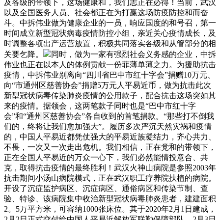
及各级的带领下，这场健康和，我们志正在必得！当前，武汉
以及全国医务人员、社会都正在为打赢这场防疫防控和而奋
斗。中拆伟业做为健康企业的一员，响应国度的和号召，第一
时间成立新型冠状病毒疫情防控小组，亲近关心疫情成长，及
时调整各项出产运营放置，积极共同落实各级和从管部分的相
关要乞降。
同时，做为一家有强烈社会义务感的企业，中拆
伟业也正在以本人的体例贡献一份菲薄单薄之力。为援助抗击
疫情，中拆伟业别离向“四川省巴中市红十字会”捐赠10万元、
向“市通州区慈善协会”捐赠5万元人平易近币，做为抗击此次
新型冠状病毒传染肺炎疫情的公用款子，配合抗击这场突如其
来的疫情。据领会，这两笔款子同时也是“巴中市红十字
会”和“通州区慈善协会”各自收到的首笔捐款。“那些打不倒我
们的，终将让我们愈加强大”。履历多次严沉天然灾祸和疫情
的，中国人平易近都凭仗强大的平易近族凝结力，齐心共力、
不畏，一次又一次走出危机。我们相信，正在党和的带领下，
正在全国人平易近的万众一心下，我们必然能情投意合、共
克，取得抗击疫情的最终胜利！武汉火神山病院是参照2003年
抗击期间小汤山病院模式，正在武汉职工疗养院扶植的病院。
开设了沉症监护病区、沉症病区、通俗病区和传染节制、查
验、特诊、该病院集中收治新型冠状病毒肺炎患者，建建面积
2。5万平方米，可容纳1000张床位。其于2020年2月1日建成，
2月2日正式交付给中国人平易近解放军联勤保障部队，2月3日