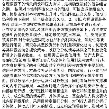
合理假设下的情景阐发和压力测试，最初确定最优的债券组合
久期。 按照对市场利率变化趋向的预期，可恰当调整组合久
期，预期市场利率程度将上升时，恰当降低组合久期；预期市
场利率将下降时，恰当提高组合久期。 2、刻日布局设置装备
摆设 对统一类属收益率曲线形态和刻日布局变更进行阐发，
正在给定组合久期以及其它组合束缚前提的景象下，通过成立
债券组合优化数量模子，确定最优的刻日布局。 3、类属设置
装备摆设 对分歧类型固定收益品种的利率风险、流动性等要
素进行阐发，研究各类型投资品种的利差和变化趋向，制定债
券类属设置装备摆设策略，以获取分歧债券类属之间利差变化
所带来的投资收益。 4、信用类证券(含信用债、资产支撑证
券)的投资策略 信用类证券市场全体的信用利差程度和刊行从
体本身信用情况的变化城市对个券的利差程度发生主要影响。
信用利差方面，本基金将从经济周期、国度政策、行业景气宇
和债券市场的供求情况等多方面考量信用利差的全体变化趋
向。获取数据不只限于运营和财政数据，同时看沉外部支撑和
公司内部管理布局。本基金对进入债券库中的信用类证券通过
内部信用评级，使用定性和定量相连系、动态和静态相连系的
方式，成立响应的债券库。具体操做上，基金办理人将次要依
托内部评级系统、采用目标定量打分制，对刊行人进行分析打
分评级，并动态刊行人的情况，成立响应预警目标，及时对信