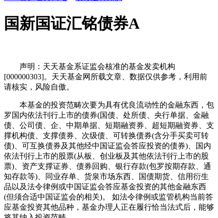
国新国证汇铭债券A
声明：天天基金系证监会核准的基金发卖机构
[000000303]。天天基金网所载文章、数据仅供参考，利用前
请核实，风险自傲。
本基金的投资范畴次要为具有优良流动性的金融东西，包
罗国内依法刊行上市的债券(国债、处所债、央行单据、金融
债、公司债、企、中期单据、短期融资券、超短期融资券、支
撑机构债、支撑债券、次级债、可转换债券(含分手买卖可转
债)、可互换债券及其他经中国证监会答应投资的债券)、国内
依法刊行上市的股票(从板、创业板及其他依法刊行上市的股
票)、资产支撑证券、债券回购、银行存款(包罗按期存款、通
知存款等)、同业存单、货泉市场东西、国债期货、信用衍生
品以及法令律例或中国证监会答应基金投资的其他金融东西
(但须合适中国证监会的相关)。 如法令律例或监管机构当前答
应基金投资其他品种，基金办理人正在履行恰当法式后，能够
将其纳入投资范畴。