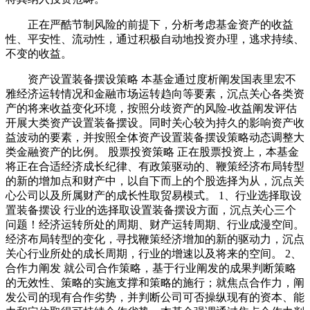
正在严酷节制风险的前提下，分析考虑基金资产的收益
性、平安性、流动性，通过积极自动地投资办理，逃求持续、
不变的收益。
资产设置装备摆设策略 本基金通过度析阐发国表里宏不
雅经济运转情况和金融市场运转趋向等要素，沉点关心各类资
产的将来收益变化环境，按照分歧资产的风险-收益阐发评估
开展大类资产设置装备摆设。同时关心较为持久的影响资产收
益波动的要素，并按照全体资产设置装备摆设策略动态调整大
类金融资产的比例。 股票投资策略 正在股票投资上，本基金
将正在合适经济成长纪律、有政策驱动的、鞭策经济布局转型
的新的增加点和财产中，以自下而上的个股选择为从，沉点关
心公司以及所属财产的成长性取贸易模式。 1、行业选择取设
置装备摆设 行业的选择取设置装备摆设方面，沉点关心三个
问题！经济运转所处的周期、财产运转周期、行业成漫空间。
经济布局转型的变化，寻找鞭策经济增加的新的驱动力，沉点
关心行业所处的成长周期，行业的增速以及将来的空间。 2、
合作力阐发 就公司合作策略，基于行业阐发的成果判断策略
的无效性、策略的实施支撑和策略的施行；就焦点合作力，阐
发公司的现有合作劣势，并判断公司可否操纵现有的资本、能