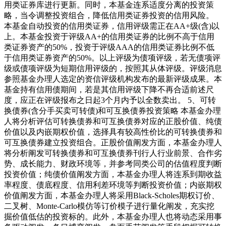
用类证券库进行更新。同时，本基金连系适度分离的投资策
略，当令调整投资组合，降低信用类证券投资的信用风险。
本基金自动投资的信用类证券，信用评级需正在AA+级(含)以
上。本基金投资于评级AA+的信用类证券的比例不高于信用
类证券资产的50%，投资于评级AAA的信用类证券比例不低
于信用类证券资产的50%。以上评级为债项评级，若无债项评
级或债项评级为短期信用评级的，按照其从体评级。评级消息
参照基金办理人选定的资信评级机构发布的最新评级成果。本
基金持有信用债期间，若是其信用评级下降不再合适前述尺
度，应正在评级报布之日起3个月内予以全数卖出。 5、可转
换债券(含分手买卖可转债)和可互换债券投资策略 本基金办理
人将分析评估可转换债券和可互换债券对应的正股价值、纯债
价值以及内嵌期权价值，选择具有较高性价比的可转换债券和
可互换债券建立投资组合。正股价值阐发方面，本基金办理人
将分析阐发可转换债券和可互换债券刊行人行业前景、合作劣
势、成长能力、财政环境等，并参考同类公司的估值程度判断
投资价值；纯债价值阐发方面，本基金办理人将连系到期收益
率程度、债底程度、信用利差环境等判断投资价值；内嵌期权
价值阐发方面，本基金办理人将采用Black-Scholes期权订价、
二叉树、Monte-Carlo模仿等订价模子进行量化阐发，充实挖
掘价值低估的投资标的。此外，本基金办理人也将动态采用事