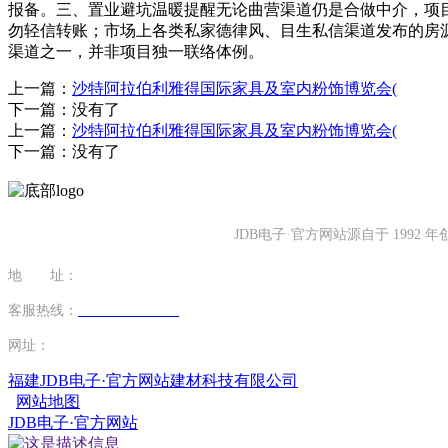
报备。三、置业避坑温暖提醒无论曲营渠道仍是合做中介，项
勿轻信转账；市场上各类私家德律风、目生私信渠道发布的房源
渠道之一，并非项目独一联络体例。
上一篇：
沙特阿拉伯利雅得国际家具及室内粉饰博览会(
下一篇：没有了
上一篇：
沙特阿拉伯利雅得国际家具及室内粉饰博览会(
下一篇：没有了
JDB电子·官方网站源自于 19
地 址：
福建省泉州市南安市康美镇源祥路3号
客服热线：
0595-26862886-7
网址：
http://www.lzceshi.com
福建JDB电子·官方网站建材科技有限公司
网站地图
JDB电子·官方网站