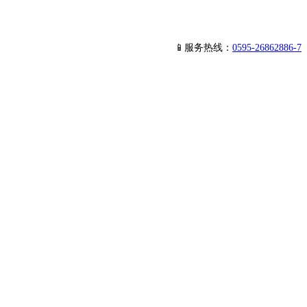
📱服务热线：
0595-26862886-7