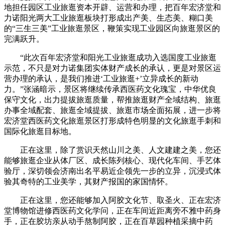
地担任园区工业旅逛资本开辟、运营和办理，把百年宏济堂和
力诺阳光两大工业旅逛板块打形成出产美、生态美、糊口美
的“三生三美”工业旅逛景区，鞭策实现工业园区向旅逛景区的
完满跃升。
“此次百年宏济堂和阳光工业旅逛成功入选国度工业旅逛
示范，不只是对力诺集团实体财产成长的承认，更是对景区运
营办理的承认，是我们推进‘工业旅逛+’立异成长的新动
力。”张涵暗示，景区将继续传承西医药文化瑰宝，中华优良
保守文化，出力提拔旅逛质量，帮推旅逛财产全域结构、旅逛
办事全域配套、旅逛全域提拔、旅逛市场全面拓展，进一步将
宏济堂西医药文化旅逛景区打形成特色明显的文化旅逛手刺和
国际化旅逛目标地。
正在这里，除了赏识天然山川之美、人文建建之美，您还
能够旅逛企业从体厂区、成长陈列核心、现代化车间、手艺体
验厅，深切领会济南出名平易近企领先一步的立异，沉浸式体
验其奇特的工业美学，其财产报国的家国情怀。
正在这里，您还能够加入阿胶文化节、取圣火、正在宏济
堂博物馆进修西医药文化学问，正在车间近距离旁不雅中药身
手，正在胶坊亲从动手熬制阿胶，正在百草园种植采摘中药