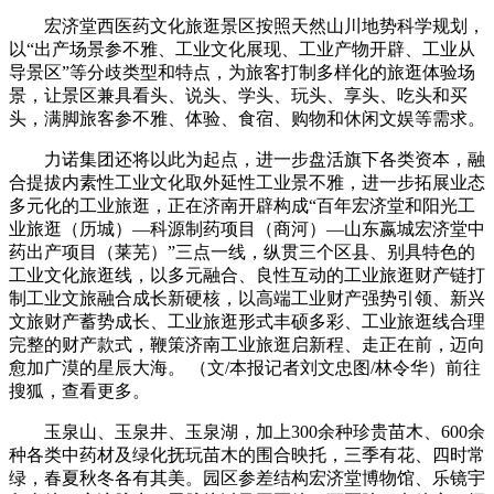
宏济堂西医药文化旅逛景区按照天然山川地势科学规划，
以“出产场景参不雅、工业文化展现、工业产物开辟、工业从
导景区”等分歧类型和特点，为旅客打制多样化的旅逛体验场
景，让景区兼具看头、说头、学头、玩头、享头、吃头和买
头，满脚旅客参不雅、体验、食宿、购物和休闲文娱等需求。
力诺集团还将以此为起点，进一步盘活旗下各类资本，融
合提拔内素性工业文化取外延性工业景不雅，进一步拓展业态
多元化的工业旅逛，正在济南开辟构成“百年宏济堂和阳光工
业旅逛（历城）—科源制药项目（商河）—山东嬴城宏济堂中
药出产项目（莱芜）”三点一线，纵贯三个区县、别具特色的
工业文化旅逛线，以多元融合、良性互动的工业旅逛财产链打
制工业文旅融合成长新硬核，以高端工业财产强势引领、新兴
文旅财产蓄势成长、工业旅逛形式丰硕多彩、工业旅逛线合理
完整的财产款式，鞭策济南工业旅逛启新程、走正在前，迈向
愈加广漠的星辰大海。 （文/本报记者刘文忠图/林令华）前往
搜狐，查看更多。
玉泉山、玉泉井、玉泉湖，加上300余种珍贵苗木、600余
种各类中药材及绿化抚玩苗木的围合映托，三季有花、四时常
绿，春夏秋冬各有其美。园区参差结构宏济堂博物馆、乐镜宇