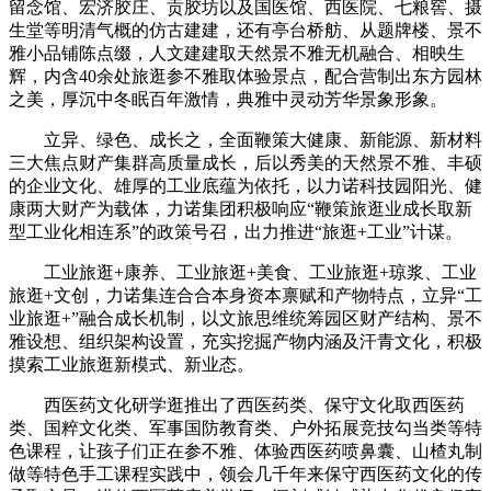
留念馆、宏济胶庄、贡胶坊以及国医馆、西医院、七粮窖、摄
生堂等明清气概的仿古建建，还有亭台桥舫、从题牌楼、景不
雅小品铺陈点缀，人文建建取天然景不雅无机融合、相映生
辉，内含40余处旅逛参不雅取体验景点，配合营制出东方园林
之美，厚沉中冬眠百年激情，典雅中灵动芳华景象形象。
立异、绿色、成长之，全面鞭策大健康、新能源、新材料
三大焦点财产集群高质量成长，后以秀美的天然景不雅、丰硕
的企业文化、雄厚的工业底蕴为依托，以力诺科技园阳光、健
康两大财产为载体，力诺集团积极响应“鞭策旅逛业成长取新
型工业化相连系”的政策号召，出力推进“旅逛+工业”计谋。
工业旅逛+康养、工业旅逛+美食、工业旅逛+琼浆、工业
旅逛+文创，力诺集连合合本身资本禀赋和产物特点，立异“工
业旅逛+”融合成长机制，以文旅思维统筹园区财产结构、景不
雅设想、组织架构设置，充实挖掘产物内涵及汗青文化，积极
摸索工业旅逛新模式、新业态。
西医药文化研学逛推出了西医药类、保守文化取西医药
类、国粹文化类、军事国防教育类、户外拓展竞技勾当类等特
色课程，让孩子们正在参不雅、体验西医药喷鼻囊、山楂丸制
做等特色手工课程实践中，领会几千年来保守西医药文化的传