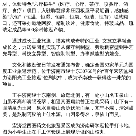
材，体验特色“六疗摄生”（医疗、心疗、茶疗、喷鼻疗、酒
疗、食疗）项目，入驻聪慧保养庄园板屋平易近宿，感触感
染“六恒”（恒温、恒湿、恒静、恒氧、恒洁、恒智）聪慧糊
口，还可采办道地阿胶、精制饮片、健康食物、特玻成品、琉
璃定成品等500余种旅逛产物。
通过成长工业旅逛，摸索构成奇特的工业+文旅立异融合
成长之，力诺集团也实现了从保守制制型、劳动稠密型到手艺
先导型、科技立异型、智能制制型、办事赋能型的嬗变。
文化和旅逛部日前发布通知布告，确定全国53家单元为国
度工业旅逛示范，位于济南市经十东30766号的“百年宏济堂和
力诺阳光工业旅逛”位列此中，成为济南独一获得这一殊荣的
项目。
正在济南经十东南侧、旅逛北侧，有一处小山名玉泉山，
山虽不高却满眼苍翠，相逼真医扁鹊曾正在此采药；山下有一
眼清泉为玉泉，泉水自泰山余脉伏流而至，亢旱不竭，清冽甜
美，是熬制阿胶的上佳水源。山因泉得名，泉依山而灵。
宏济堂西医药文化旅逛景区成为济南研学逛抢手打卡地。
图为小学生正在手工体验课上展现所做的山楂丸。