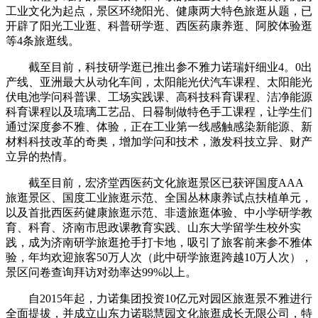
工业文化为起点，景区环绕阳光、健康两大特色旅逛从题，已
开辟了阳光工业逛、科普研学逛、西医药康养逛、阿胶体验逛
等4条旅逛线。
截至目前，科技研学逛已推出参不雅力诺瑞奸细业4。0出
产线、亚洲最大从动化车间，太阳能光伏汽车课程、太阳能光
伏电池学问科普课、工场实践课、高科技科育课程、洁净能源
科育课程以及琉璃工艺品、日晷制做特色手工课程，让学生们
通过深度参不雅、体验，正在工业第一线感触感染新能源、新
材料科技改革的奇奥，增加学问和技术，激发科技立异、财产
立异的热情。
截至目前，宏济堂西医药文化旅逛景区已获评国度AAA
旅逛景区、国度工业旅逛示范、全国丛林康养试点扶植单元，
以及首批西医药健康旅逛示范、非遗旅逛体验、中小学研学教
育、科育、济南市思政课教育实践、山东大学留学生校外实
践，成为济南研学旅逛抢手打卡地，吸引了旅客前来参不雅体
验，年均欢迎旅客50万人次（此中研学旅逛跨越10万人次），
景区问卷查询拜访对劲率达99%以上。
自2015年起，力诺集团投资10亿元对园区旅逛景不雅进行
全面提拔，并成立山东力诺聪慧园文化旅逛成长无限公司，特