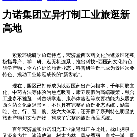
力诺集团立异打制工业旅逛新
高地
紧紧环绕研学旅逛特点，宏济堂西医药文化旅逛景区还积
极指导产、学、研、逛无机连系，推出科技+西医药文化特色
研学产物，全方位延长旅逛业态，科普研学逛已成为景区次要
特色、撬动工业旅逛成长的“新齿轮”。
现在，园区已打形成为以西医药出产为根本，千年阿胶文
化、中药古法等体验为焦点吸引，康养度假为高端鞭策，融合
工业参不雅逛、科普研学逛、康养体验逛等次要功能为从题的
西医药文化旅逛景区，不只具有完整的旅逛业态系统，涵盖
吃、住、行、逛、购、娱六大体素，还开辟了系列特色明显的
旅逛产物和文创产物，构成了完整的旅逛商品系统。
百年宏济堂和力诺阳光工业旅逛就正在此处。枕山拥泉，
又汲泉为井，浚流成河，树木为林，风光秀丽，自成一派。周