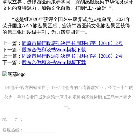
承取立异，进修西医药康养学问，深刻感触感染中华优良保守
文化的奇特魅力，加强文化自傲。打制“工业旅逛+”。
“这是继2020年获评全国丛林康养试点扶植单元、2021年
荣升国度AAA旅逛景区后，宏济堂西医药文化旅逛景区获得
的第三张国度级手刺，为力诺集团进一。
上一篇：
固原市局行政惩罚决定书 固环罚字【2018】2号
下一篇：
股东合做和谈书Word模板下载
上一篇：
固原市局行政惩罚决定书 固环罚字【2018】2号
下一篇：
股东合做和谈书Word模板下载
JDB电子·官方网站源自于 1992 年创办的台湾善群实业，经过三十年的
努力，善群实业已成为台湾地区具有规模的环氧树脂加工品生产商之
一。
地 址：
福建省泉州市南安市康美镇源祥路3号
客服热线：
0595-26862886-7