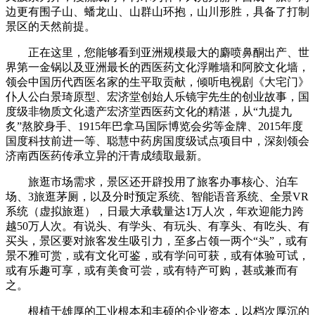
边更有围子山、蟠龙山、山群山环抱，山川形胜，具备了打制
景区的天然前提。
正在这里，您能够看到亚洲规模最大的麝喷鼻酮出产、世
界第一金锅以及亚洲最长的西医药文化浮雕墙和阿胶文化墙，
领会中国历代西医名家的生平取贡献，倾听电视剧《大宅门》
仆人公白景琦原型、宏济堂创始人乐镜宇先生的创业故事，国
度级非物质文化遗产宏济堂西医药文化的精湛，从“九提九
炙”熬胶身手、1915年巴拿马国际博览会劣等金牌、2015年度
国度科技前进一等、聪慧中药房国度级试点项目中，深刻领会
济南西医药传承立异的汗青成绩取最新。
旅逛市场需求，景区还开辟投用了旅客办事核心、泊车
场、3旅逛茅厕，以及分时预定系统、智能语音系统、全景VR
系统（虚拟旅逛），日最大承载量达1万人次，年欢迎能力跨
越50万人次。有说头、有学头、有玩头、有享头、有吃头、有
买头，景区要对旅客发生吸引力，至多占领一两个“头”，或有
景不雅可赏，或有文化可鉴，或有学问可获，或有体验可试，
或有乐趣可享，或有美食可尝，或有特产可购，甚或兼而有
之。
根植于雄厚的工业根本和丰硕的企业资本，以档次厚沉的