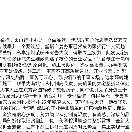
沉举行，来自行业协会、合做品牌、代表取客户代表等浩繁嘉宾
持续攀升，全案设想、墅居专属办事已然成为家拆行业支流趋
墅整拆、私享定制范畴积淀告终实口碑取专业实力。此次大宅别
总司理张巍龙先生细致阐述了核心的营业定位：平台专注于高端
团队将继续“设想原创化、施工尺度化、选材高质量、办事专属
离不开好设想、好工艺，更离不开高质量建材。开业当天，浩繁
业，深刻品牌一直苦守匠心、苛求细节的干事立场，这取高端建
工施工，联手为岛城业从打制高尺度、高质量的大宅整拆全体处
，我本人正在东方家园拆修了数套房子，同时也引见了身边三十
东方家园总能第一时间响应处理，专业靠谱、值得拜托。庆典掌
方家园扎根行业 26 年稳健成长、苦守本意天良，博得了浩
拜托的初心。大宅别墅核心开业并非简单的门店抽象焕新，而是
、全流程贴心护航，努力为业从打制有温度、有质感、深挚的品
打局部拆修取旧房翻新，糊口美学馆满脚公共整拆需求，全新大
家拆全笼盖，让市平易近拆修无需四周对比奔波，实正实现一坐