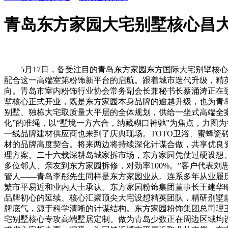
青岛东方家园大宅别墅核心昌
5月17日，备受注目的青岛东方家园东方国际大宅别墅核心
配合这一高端室第粉饰新平台的启航。跟着城市迭代升级，精
向。青岛市室内粉饰行业协会常务副会长兼秘书长蔡涌涛正在
墅核心正式开业，既是东方家园本身品牌的逾越升级，也为青
别墅、独栋大宅取质量大平层的全体规划，供给一坐式高端全
化”的准绳，以“墅境一方六合，纳藏糊口神驰”为焦点，力图
一线品牌建材供应商也来到了庆典现场。TOTO卫浴、蜜蜂
材的品牌高度契合。将来两边将持续深化计谋合做，共享优良
理方案。二十六载深耕岛城家拆市场，东方家园凭仗过硬设想
多位邻人、亲友到东方家园拆修，对劲率100%。”客户代表
管人——青岛李彤先生同样是东方家园业从。连系多年从业履历
繁市平易近和业内人士承认。东方家园粉饰集团董事长王建华暗
品牌初心的延续、核心汇聚顶尖大宅设想精英团队，精研别墅
牌底气，源于科学清晰的计谋结构。东方家园粉饰集团总司理
宅别墅核心专攻高端墅居定制。做为青岛少数正在周边区域均