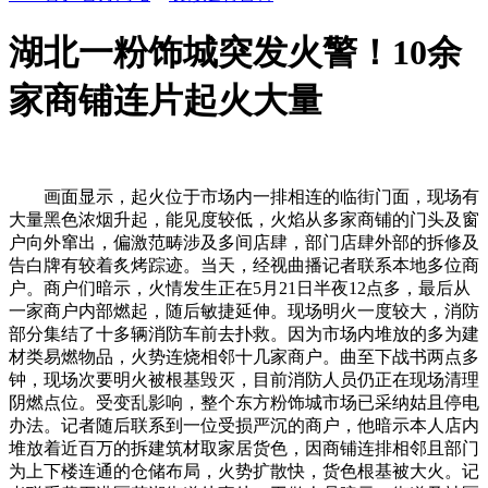
湖北一粉饰城突发火警！10余
家商铺连片起火大量
画面显示，起火位于市场内一排相连的临街门面，现场有
大量黑色浓烟升起，能见度较低，火焰从多家商铺的门头及窗
户向外窜出，偏激范畴涉及多间店肆，部门店肆外部的拆修及
告白牌有较着炙烤踪迹。当天，经视曲播记者联系本地多位商
户。商户们暗示，火情发生正在5月21日半夜12点多，最后从
一家商户内部燃起，随后敏捷延伸。现场明火一度较大，消防
部分集结了十多辆消防车前去扑救。因为市场内堆放的多为建
材类易燃物品，火势连烧相邻十几家商户。曲至下战书两点多
钟，现场次要明火被根基毁灭，目前消防人员仍正在现场清理
阴燃点位。受变乱影响，整个东方粉饰城市场已采纳姑且停电
办法。记者随后联系到一位受损严沉的商户，他暗示本人店内
堆放着近百万的拆建筑材取家居货色，因商铺连排相邻且部门
为上下楼连通的仓储布局，火势扩散快，货色根基被大火。记