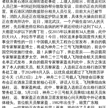
者联系黄石港区花湖街道处事处，工做人员暗示，街道及社区
人员已第一时间赶到现场协帮分散取安设，目前仍正在共同措
置。黄石港区消防救援部分相关人员引见，目前大火已被节
制，消防人员还正在现场监护防止复燃，具体失火缘由目前正
正在查询拜访中。近日，湖北武汉。一个户籍生齿585人的天
然村，先后罹患癌症和白血病的村平易近经统计达到了62人，
大都是50岁以下的青丁壮，仅2015年以来就有34人患病，此中
归天19人，列位市平易近！今日，特区送来参取国度伟大航天
事业汗青性的一日！中国载人航天工程办公室发布，来自的载
荷专家黎家盈博士，将成为神舟二十三号飞翔乘组的，前去中
国空间坐施行使命。题！从狮子山下，奔赴星辰——热议载荷
专家黎家盈逐梦太空。神舟二十三号载人飞翔使命航天员乘组
名单正式发布，来自的载荷专家黎家盈名列此中，东方之珠送
来了本人的航天员。航天员黎家盈：入选前正在出格行政区警
务处工做，于2024年8月入队，以优良成就通过了飞翔资历评
定今天（5月23日）上午，神舟二十三号载人飞翔使命旧事发
布会正在酒泉卫星发射核心召开。讲话人引见，飞翔乘组由朱
杨柱、远、黎家盈构成。此中，黎家盈入选前正在出格行政区
警务处工做。5月23日，神舟二十三号航天员乘组3名航天员朱
杨柱、远、黎家盈正在酒泉卫星发射核心问天阁取中外记者集
体碰头。首位航天员黎家盈，1982年出生于，籍贯广东顺
德。，一巴掌拍正在市长后背！死鬼，跟你说了几多回，别正