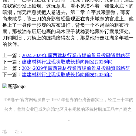
在我家沙发上抽烟。这玩意儿，看不见摸不着，却像水底下的
暗潮，悄无声息就把人卷进去。第二章 血字晨曦熹微，薄雾
尚未散尽，陈三刀的身影曾经呈现正在青州城东的官道上。他
换上了一身便于步履的灰布短打，背负一个不起眼的粗布行
囊，那被油布层层包裹的乌木匣子就稳妥地藏外行囊最深处。
刀鞘陈旧，刀柄上的缠绳磨得发亮，那是他行走江湖多年独一
的伙伴。
上一篇：
2024-2029年廣西建材行業市場前景及投融資戰略研
下一篇：
建建材料行业现状取成长趋向阐发(2026年)
上一篇：
2024-2029年廣西建材行業市場前景及投融資戰略研
下一篇：
建建材料行业现状取成长趋向阐发(2026年)
JDB电子·官方网站源自于 1992 年创办的台湾善群实业，经过三十年的
努力，善群实业已成为台湾地区具有规模的环氧树脂加工品生产商之
一。
地 址：
福建省泉州市南安市康美镇源祥路3号