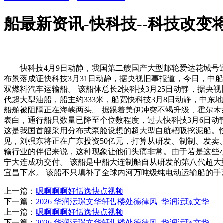
船最新资讯-快科技--科技改变
快科技4月9日动静，我国第二艘国产大型邮轮爱达花城号送来
布景落成证快科技3月31日动静，据央视旧事报道，今日，中船
双燃料汽车运输船。 该船体总长2快科技3月25日动静，据央
代超大型油船，船主约333米，船宽快科技3月8日动静，中
船舶被阻隔正在海峡两头。 据跟着美伊冲突不竭升级，霍尔木
表白，通行船只数量已降至个位数程度，过去快科技3月6日动
这是我国首艘采用分布式泵舱设想的超大型自航耙吸挖泥船。快科技
见，刘强东将正在广东投资50亿元，打算从研发、制制、发卖
输行业的伴侣来说，这种现象让他们头痛非常。由于若是这些小
宁大连成功交付。 该船是中船大连制船自从研发的第八代超大
宜昌下水。 该船不只填补了全球内河万吨级纯电动运输船的手
上一篇：
嗯啊啊啊好恬逸快点视频
下一篇：
2026 华润沄璟文华轩售楼处德律风_华润沄璟文华
上一篇：
嗯啊啊啊好恬逸快点视频
下一篇：
2026 华润沄璟文华轩售楼处德律风_华润沄璟文华