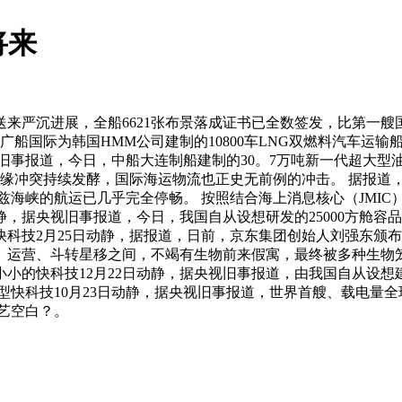
将来
严沉进展，全船6621张布景落成证书已全数签发，比第一艘
广船国际为韩国HMM公司建制的10800车LNG双燃料汽车运输
视旧事报道，今日，中船大连制船建制的30。7万吨新一代超大型
东地缘冲突持续发酵，国际海运物流也正史无前例的冲击。 据报
兹海峡的航运已几乎完全停畅。 按照结合海上消息核心（JMIC
静，据央视旧事报道，今日，我国自从设想研发的25000方舱
2月25日动静，据报道，日前，京东集团创始人刘强东颁布发表已创
、运营、斗转星移之间，不竭有生物前来假寓，最终被多种生物
小的快科技12月22日动静，据央视旧事报道，由我国自从设想
型快科技10月23日动静，据央视旧事报道，世界首艘、载电量全
艺空白？。