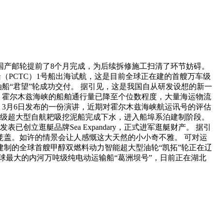
国产邮轮提前了8个月完成，为后续拆修施工扫清了环节妨碍。
船（PCTC）1号船出海试航，这是目前全球正在建的首艘万车级
油船“君望”轮成功交付。 据引见，这是我国自从研发设想的新一
道，霍尔木兹海峡的船舶通行量已降至个位数程度，大量海运物流
）3月6日发布的一份演讲，近期对霍尔木兹海峡航运讯号的评估
容品级超大型自航耙吸挖泥船完成下水，进入船埠系泊建制阶段。
立逛艇品牌Sea Expandary，正式进军逛艇财产。 据引
笼盖。如许的情景会让人感慨这大天然的小小奇不雅。 可对运
建制的全球首艘甲醇双燃料动力智能超大型油轮“凯拓”轮正在辽
球最大的内河万吨级纯电动运输船“葛洲坝号”，日前正在湖北