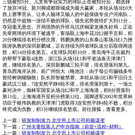
三镇被扣5分。几支有争冠实力的球队正在被扣分后，都选择
了放弃冲冠。新川脚成都蓉城成为最大赢家，本轮从场3比0大
胜上赛季苦从、让本人输球又输人的中超保级专业户河南队，
仍然是中超独一连结不败的球队，领先劣势曾经扩大到11分，
夺冠毫无悬念。开局强势的升班马沉庆铜梁龙痛失好局，正在
先辈两球的环境下被逃平，客场取上海申花2比2握手言和，积
20分继续排名积分榜次席。韩鹏执教的山东泰山客场2比1力挫
陈涛执教的深圳新鹏城，正在持续为同省球队送分后取得两连
胜，积14分排名第五。4支球队同积10分，青岛海牛正在裁判
的帮帮下豪取4连胜，浙江队从场1比1和平老油条天津津门
虎，继续排名第八。深圳新鹏城三轮不堪，排名滑落到第九。
青岛西海岸从帅、前广州恒大（晚池注：由于母公司骗钱多年
曾经树倒猢狲散）队长郑智被禁赛。本轮从场1比1和平旧日土
豪武汉三镇，7连安然平静8轮不堪，排名滑落到第十。一场土
豪对决中，御林军国安从场2比2和平上海海港，积8分滑落到
第11位。上海海港升至积分榜第12位。国脚进军2002年世界杯
功臣于根伟执教的天津津门虎取得3连安然平静4轮不败，积分
终究成为负数，积1分继续排名垫底。前往搜狐，查看更多。
上一篇：
研发制制发力 北交所上市公司积极谋变
下一篇：
广州夫妻投靠入户申办指南（前提+流程+材料）
上一篇：
研发制制发力 北交所上市公司积极谋变