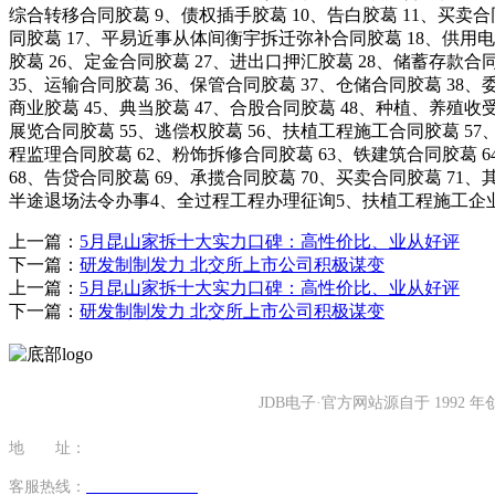
综合转移合同胶葛 9、债权插手胶葛 10、告白胶葛 11、买卖合
同胶葛 17、平易近事从体间衡宇拆迁弥补合同胶葛 18、供用电合
胶葛 26、定金合同胶葛 27、进出口押汇胶葛 28、储蓄存款合
35、运输合同胶葛 36、保管合同胶葛 37、仓储合同胶葛 38、
商业胶葛 45、典当胶葛 47、合股合同胶葛 48、种植、养殖收
展览合同胶葛 55、逃偿权胶葛 56、扶植工程施工合同胶葛 5
程监理合同胶葛 62、粉饰拆修合同胶葛 63、铁建筑合同胶葛 
68、告贷合同胶葛 69、承揽合同胶葛 70、买卖合同胶葛 
半途退场法令办事4、全过程工程办理征询5、扶植工程施工企
上一篇：
5月昆山家拆十大实力口碑：高性价比、业从好评
下一篇：
研发制制发力 北交所上市公司积极谋变
上一篇：
5月昆山家拆十大实力口碑：高性价比、业从好评
下一篇：
研发制制发力 北交所上市公司积极谋变
JDB电子·官方网站源自于 19
地 址：
福建省泉州市南安市康美镇源祥路3号
客服热线：
0595-26862886-7