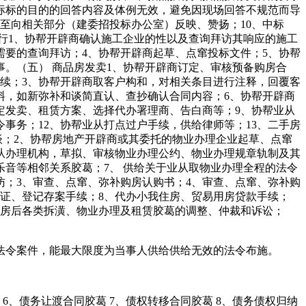
标标的目的的回答内容及体例无效，避免因现场回答不规范而导
至向相关部分（建委招投标办公室）反映、赞扬；10、中标
行1、协帮开辟商确认施工企业的性以及查询拜访其响应的施工
需要的查询拜访；4、协帮开辟商起草、点窜投标文件；5、协帮
。（五） 商品房发卖1、协帮开辟商订定、审核预备购房合
续；3、协帮开辟商取客户构和，对相关条目进行注释，回覆客
料，如新弥补和谈简直认、查抄确认合同内容；6、协帮开辟商
定发卖、租赁方案、选择代办署理商、告白商等；9、协帮业从
事务；12、协帮业从打点过户手续，供给律师等；13、二手房
谈；2、协帮房地产开辟商或其委托的物业办理企业起草、点窜
从办理机构，草拟、审核物业办理公约、物业办理规章轨制及其
音等相邻关系胶葛；7、 供给关于业从取物业办理全程的法令
访；3、审查、点窜、弥补购房认购书；4、审查、点窜、弥补购
公证、登记存案手续；8、代办小我住房、贸易用房贷款手续；
理购房后各类拆潢、物业办理及租赁胶葛的调整、仲裁和诉讼；
令案件，能最大限度为当事人供给供给无效的法令布施。
6、债务让渡合同胶葛 7、债权转移合同胶葛 8、债务债权归纳