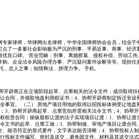
家律师，华律网出名律师，中华全国律师协会会员，结业于中
打点了一多量社会影响极为严沉的刑事、平易近事、商事、经济
得优良口碑。 营业范畴：刑事、离婚胶葛、侵权补偿、劳动工伤
并购、企业法令风险办理办事、严沉疑问案件诊断等等。现担任多
托，忠人之事；知情释法，拼理力争。 手机。
帮开辟商正在立项阶段起草、点窜相关的法令文件，成功取得扶
让合同，并领取地盘利用权证书；4、协帮开辟商制定拆迁安设
全事宜。 （二） 房地产项目用地的取得以招投标体例受让地盘
；3、协帮开辟商起草、点窜竞拍所需相关法令文书；4、协帮
用权租赁合同；操纵股权让渡的法子实现项目让渡：1、协帮让渡
令文书的起草、点窜工做；3、协帮制做、审地产项目让渡合同。
全、能否符定的形式要件，文字表达能否清晰；4、协帮投标人
进行投标文件编写、密封及送交，避免因文件、材料及其送交法式