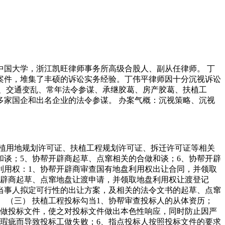
国大学，浙江凯旺律师事务所高级合股人、副从任律师。 丁
案件，堆集了丰硕的诉讼实务经验。丁伟平律师因十分沉视诉讼
、交通变乱、常年法令参谋、承继胶葛、房产胶葛、扶植工
家国企和出名企业的法令参谋。 办案气概：沉视策略、沉视
植用地规划许可证、扶植工程规划许可证、拆迁许可证等相关
和谈；5、协帮开辟商起草、点窜相关的合做和谈；6、协帮开辟
利用权：1、协帮开辟商审查国有地盘利用权出让合同，并领取
开辟商起草、点窜地盘让渡申请，并领取地盘利用权让渡登记
当事人拟定可行性的出让方案，及相关的法令文书的起草、点窜
 （三） 扶植工程投标勾当1、协帮审查投标人的从体资历；
制做投标文件，使之对投标文件做出本色性响应，同时防止因严
瑕疵而导致投标工做失败；6、指点投标人按照投标文件的要求