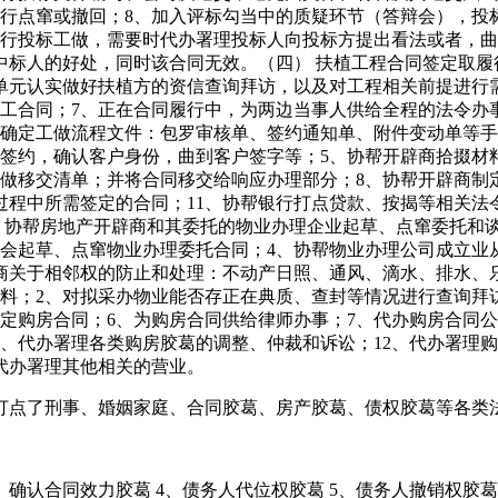
进行点窜或撤回；8、加入评标勾当中的质疑环节（答辩会），投
行投标工做，需要时代办署理投标人向投标方提出看法或者，曲
中标人的好处，同时该合同无效。（四） 扶植工程合同签定取履
单元认实做好扶植方的资信查询拜访，以及对工程相关前提进行
工合同；7、正在合同履行中，为两边当事人供给全程的法令办事
商确定工做流程文件：包罗审核单、签约通知单、附件变动单等手
签约，确认客户身份，曲到客户签字等；5、协帮开辟商拾掇材
做移交清单；并将合同移交给响应办理部分；8、协帮开辟商制
过程中所需签定的合同；11、协帮银行打点贷款、按揭等相关法令
、协帮房地产开辟商和其委托的物业办理企业起草、点窜委托和
员会起草、点窜物业办理委托合同；4、协帮物业办理公司成立业
商关于相邻权的防止和处理：不动产日照、通风、滴水、排水、乐
料；2、对拟采办物业能否存正在典质、查封等情况进行查询拜
定购房合同；6、为购房合同供给律师办事；7、代办购房合同
11、代办署理各类购房胶葛的调整、仲裁和诉讼；12、代办署
、代办署理其他相关的营业。
点了刑事、婚姻家庭、合同胶葛、房产胶葛、债权胶葛等各类法
确认合同效力胶葛 4、债务人代位权胶葛 5、债务人撤销权胶葛 