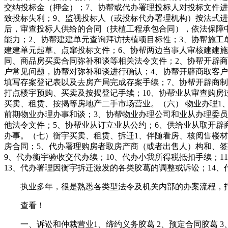
交纳投标金（押金）；7、协帮或代办署理投标人对投标文件
致投标失利；9、监视投标人（或投标代办署理机构）按法式进
后，审查投标人供给的合同（扶植工程承包合同），依法保障
能力；2、协帮建建单元查询拜访扶植项目标性；3、协帮施工
建建单元起草、点窜投标文件；6、协帮两边当事人审核建建施
同、商品房买卖合同弥补和谈等相关法令文件；2、协帮开辟
户常见问题，协帮对弥补和谈进行确认；4、协帮开辟商取客户
填写存案登记表以及去房产局完成存案手续；7、协帮开辟商制
打点楼宇预购、买卖及按揭登记手续；10、协帮业从审查购房
买卖、租赁、按揭等房地产二手市场营业。（六） 物业办理1
前期物业办理办事和谈；3、协帮物业办理公司和业从办理委
他法令文件；5、协帮业从订立业从公约；6、供给业从取开辟
办事。（七）衡宇买卖、租赁、拆迁1、伴随看房、核阅售楼材
房合同；5、代办署理购房者取房产商（或者出售人）构和、签
9、代办衡宇验收交代办续；10、代办小我所得税抵扣手续；
13、代办署理因衡宇拆迁激发的各类胶葛的调整或诉讼；14
执业多年，很是熟悉各类型法令及机关内部的办案流程，打
查看！
一、诉讼和仲裁营业1、缔约义务胶葛 2、预定合同胶葛 3、