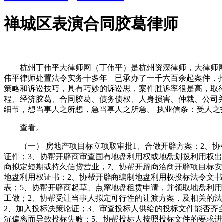
禅城区表演合同胶葛律师
杭州丁伟平大律师网（丁伟平）是杭州资深律师，大律师网专
伟平律师处置法令实务十多年，已承办了一千六百余起案件，
策略和诉讼技巧，具有巧妙的诉讼思，案件胜诉率很是高，取
程、经济胶葛、合同胶葛、债务债权、人身损害、仲裁、公司
细节，想当事人之所想，急当事人之所急。 执业信条：受人之
查看。
（一） 房地产项目标立项取审批1、合做开辟方案；2、协
证件；3、协帮开辟商审查国有地盘利用权或地盘划拨利用权出
商拟定短期或持久信贷营业；7、协帮开辟商洽商开辟项目标安
地盘利用权证书；2、协帮开辟商编制地盘利用权投标法令文书
表；5、协帮开辟商起草、点窜地盘租赁申请，并领取地盘利
工做；2、协帮受让当事人拟定可行性的让渡方案，及相关的法
2、加入投标决策论证；3、审查投标人供给的投标文件能否齐
沉偏离而导致投标失败；5、协帮投标人按照投标文件的要求