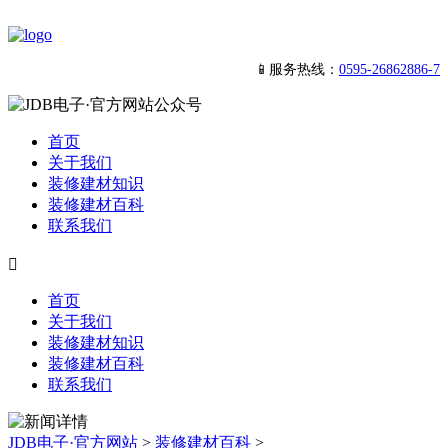
📱服务热线：
0595-26862886-7
首页
关于我们
装修建材知识
装修建材百科
联系我们

首页
关于我们
装修建材知识
装修建材百科
联系我们
JDB电子·官方网站
>
装修建材百科
>