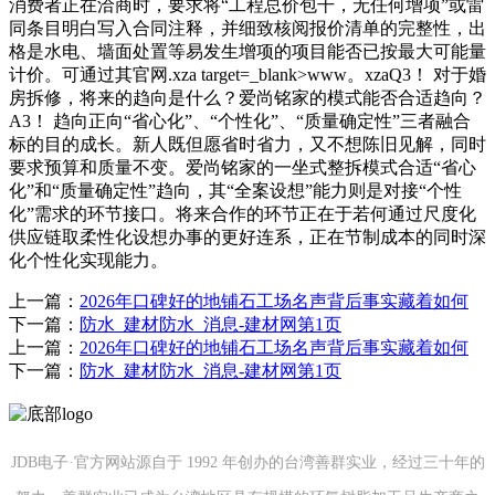
消费者正在洽商时，要求将“工程总价包干，无任何增项”或雷
同条目明白写入合同注释，并细致核阅报价清单的完整性，出
格是水电、墙面处置等易发生增项的项目能否已按最大可能量
计价。可通过其官网.xza target=_blank>www。xzaQ3！ 对于婚
房拆修，将来的趋向是什么？爱尚铭家的模式能否合适趋向？
A3！ 趋向正向“省心化”、“个性化”、“质量确定性”三者融合
标的目的成长。新人既但愿省时省力，又不想陈旧见解，同时
要求预算和质量不变。爱尚铭家的一坐式整拆模式合适“省心
化”和“质量确定性”趋向，其“全案设想”能力则是对接“个性
化”需求的环节接口。将来合作的环节正在于若何通过尺度化
供应链取柔性化设想办事的更好连系，正在节制成本的同时深
化个性化实现能力。
上一篇：
2026年口碑好的地铺石工场名声背后事实藏着如何
下一篇：
防水_建材防水_消息-建材网第1页
上一篇：
2026年口碑好的地铺石工场名声背后事实藏着如何
下一篇：
防水_建材防水_消息-建材网第1页
JDB电子·官方网站源自于 1992 年创办的台湾善群实业，经过三十年的