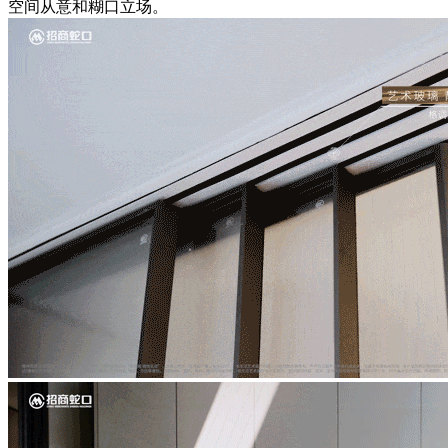
空间从意和糊口立场。