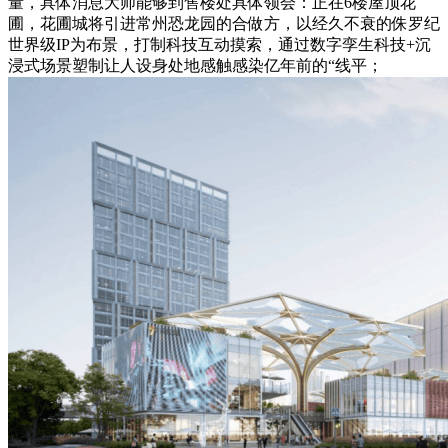
量，具体消息大师能够到售楼处具体领会：正在6楼屋顶花
圃，花圃城将引进常州恐龙园的合做方，以经久不衰的侏罗纪
世界级IP为布景，打制科技互动摸索，通过数字孪生科技+沉
浸式场景塑制让人设身处地感触感染亿年前的“线平；