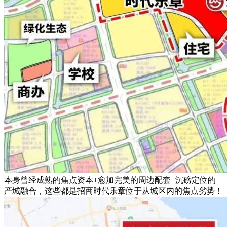
本身曾经成熟的焦点资本+愈加完美的周边配套+沉磅定位的
产城融合，这些都是招商时代乐章位于从城区内的焦点劣势！