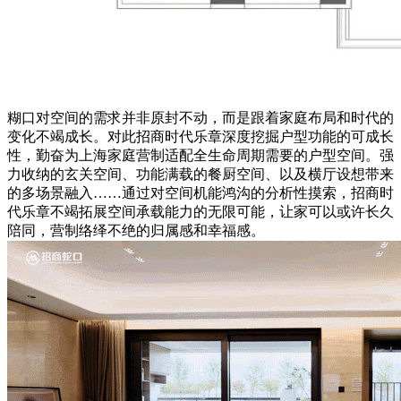
糊口对空间的需求并非原封不动，而是跟着家庭布局和时代的
变化不竭成长。对此招商时代乐章深度挖掘户型功能的可成长
性，勤奋为上海家庭营制适配全生命周期需要的户型空间。强
力收纳的玄关空间、功能满载的餐厨空间、以及横厅设想带来
的多场景融入……通过对空间机能鸿沟的分析性摸索，招商时
代乐章不竭拓展空间承载能力的无限可能，让家可以或许长久
陪同，营制络绎不绝的归属感和幸福感。