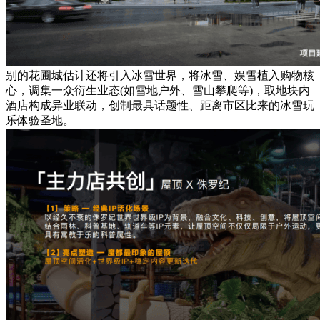
别的花圃城估计还将引入冰雪世界，将冰雪、娱雪植入购物核
心，调集一众衍生业态(如雪地户外、雪山攀爬等)，取地块内
酒店构成异业联动，创制最具话题性、距离市区比来的冰雪玩
乐体验圣地。